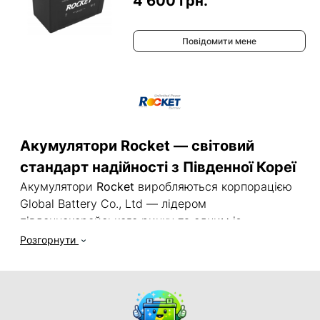
4 600 грн.
Повідомити мене
Акумулятори Rocket — світовий
стандарт надійності з Південної Кореї
Акумулятори
Rocket
виробляються корпорацією
Global Battery Co., Ltd — лідером
південнокорейського ринку та одним із
найбільших виробників АКБ у світі. Саме ці
Розгорнути
батареї обирають як оригінальне обладнання
(OEM) для своїх автомобілів такі гіганти, як
Hyundai, KIA, SsangYong та Volkswagen
. Це
найкраще підтвердження бездоганної якості та